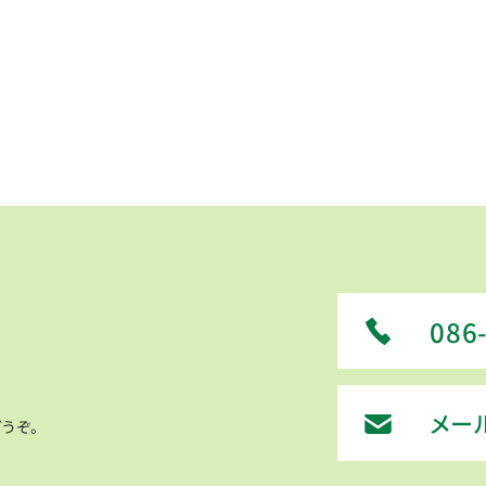
086
メー
うぞ。