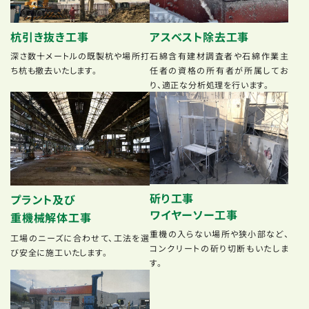
杭引き抜き工事
アスベスト除去工事
深さ数十メートルの既製杭や場所打
石綿含有建材調査者や石綿作業主
ち杭も撤去いたします。
任者の資格の所有者が所属してお
り、適正な分析処理を行います。
斫り工事
プラント及び
ワイヤーソー工事
重機械解体工事
重機の入らない場所や狭小部など、
工場のニーズに合わせて、工法を選
コンクリートの斫り切断もいたしま
び安全に施工いたします。
す。