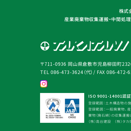
株式
産業廃棄物収集運搬・中間処理業
岡山県倉敷市児島柳田町2326
〒711-0936
TEL 086-473-3624（代）
/ FAX 086-472-
ISO 9001-14001
登録範囲：土木構造物の
登録範囲：一般廃棄物、
棄物（廃石綿）の収集運搬
（株）高谷建設 （株）タカ